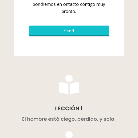
pondremos en ontacto contigo muy
pronto.
Send
This
field
should
be
left

blank
LECCIÓN 1
El hombre está ciego, perdido, y solo.