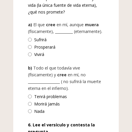
vida (la única fuente de vida eterna),
¿qué nos promete?
a)
El que
cree
en mí, aunque
muera
(físicamente), __________ (eternamente).
Sufrirá
Prosperará
Vivirá
b)
Todo el que todavía vive
(físicamente) y
cree
en mí, no
__________________ ( no sufrirá la muerte
eterna en el infierno).
Tenrá problemas
Morirá Jamás
Nada
6. Lee el versículo y contesta la
pregunta.