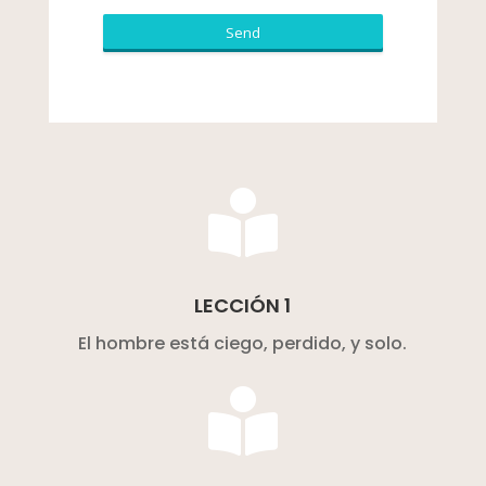
Send
This
field
should
be
left

blank
LECCIÓN 1
El hombre está ciego, perdido, y solo.
